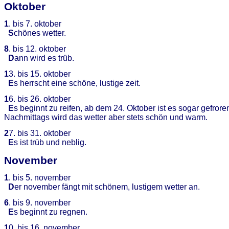
Oktober
1
. bis 7. oktober
S
chönes wetter.
8
. bis 12. oktober
D
ann wird es trüb.
1
3. bis 15. oktober
E
s herrscht eine schöne, lustige zeit.
1
6. bis 26. oktober
E
s beginnt zu reifen, ab dem 24. Oktober ist es sogar gefrore
Nachmittags wird das wetter aber stets schön und warm.
2
7. bis 31. oktober
E
s ist trüb und neblig.
November
1
. bis 5. november
D
er november fängt mit schönem, lustigem wetter an.
6
. bis 9. november
E
s beginnt zu regnen.
1
0. bis 16. november