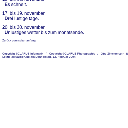
E
s schneit.
1
7. bis 19. november
D
rei lustige tage.
2
0. bis 30. november
U
nlustiges wetter bis zum monatsende.
Zurück zum seitenanfang
Copyright ©CLARUS Informatik
-/-
Copyright ©CLARUS Photographic
-/-
Jürg Zimmermann
Letzte aktualisierung am Donnerstag, 12. Februar 2004