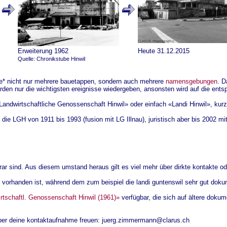
Erweiterung 1962
Heute 31.12.2015
Quelle: Chronikstube Hinwil
hte* nicht nur mehrere bauetappen, sondern auch mehrere
namensgebungen
. D
rden nur die wichtigsten ereignisse wiedergeben, ansonsten wird auf die ent
«Landwirtschaftliche Genossenschaft Hinwil» oder einfach «Landi Hinwil», kur
e die LGH von 1911 bis 1993 (fusion mit LG Illnau), juristisch aber bis 2002 m
rar sind. Aus diesem umstand heraus gilt es viel mehr über dirkte kontakte od
 vorhanden ist, während dem zum beispiel die landi guntenswil sehr gut dokume
rtschaftl. Genossenschaft Hinwil (1961)»
verfügbar, die sich auf ältere doku
 über deine kontaktaufnahme freuen: juerg.zimmermann@clarus.ch